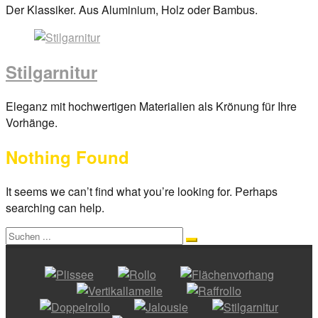
Posted
Der Klassiker. Aus Aluminium, Holz oder Bambus.
on
29.
März
Stilgarnitur
2017
By
anova
Posted
Eleganz mit hochwertigen Materialien als Krönung für Ihre
on
Vorhänge.
29.
Nothing Found
März
2017
By
anova
It seems we can’t find what you’re looking for. Perhaps
searching can help.
Search
Search
for: