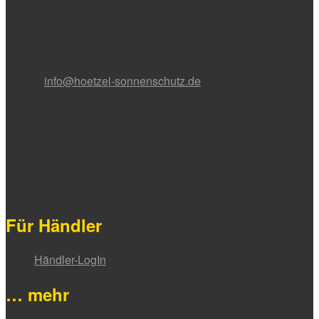
88299 Leutkirch
Tel. 07561 / 9853-0
Fax 07561 / 9853-11
E-Mail:
info@hoetzel-sonnenschutz.de
Bürozeiten:
Montag bis Donnerstag
7:30 – 12:00 Uhr
13:00 – 16:45 Uhr
Freitag
7:30 – 15:00 Uhr
Für Händler
Händler-LogIn
… mehr