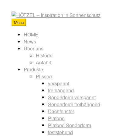
Skip
to
content
Menu
HÖTZEL
-
Primary
HOME
Inspiration
News
menu
in
Über uns
Sonnenschutz
Historie
Anfahrt
Produkte
Plissee
verspannt
freihängend
Sonderform verspannt
Sonderform freihängend
Dachfenster
Plafond
Plafond Sonderform
feststehend