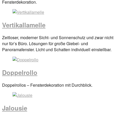
on
Fensterdekoration.
29.
März
2017
By
Vertikallamelle
anova
Posted
Zeitloser, moderner Sicht- und Sonnenschutz und zwar nicht
on
nur für’s Büro. Lösungen für große Giebel- und
29.
Panoramafenster. Licht und Schatten individuell einstellbar.
März
2017
By
anova
Doppelrollo
Posted
Doppelrollos – Fensterdekoration mit Durchblick.
on
29.
März
Jalousie
2017
By
anova