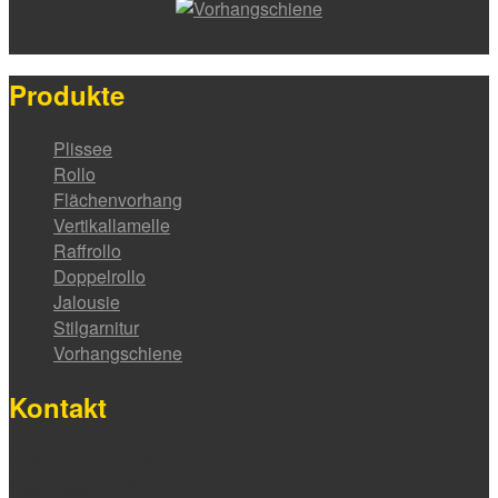
Produkte
Plissee
Rollo
Flächenvorhang
Vertikallamelle
Raffrollo
Doppelrollo
Jalousie
Stilgarnitur
Vorhangschiene
Kontakt
HÖTZEL Sonnenschutz
Nadlerstraße 16