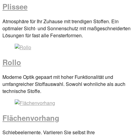
Plissee
Posted
Atmosphäre für Ihr Zuhause mit trendigen Stoffen. Ein
on
optimaler Sicht- und Sonnenschutz mit maßgeschneiderten
29.
Lösungen für fast alle Fensterformen.
März
2017
By
anova
Rollo
Posted
Moderne Optik gepaart mit hoher Funktionalität und
on
umfangreicher Stoffauswahl. Sowohl wohnliche als auch
29.
technische Stoffe.
März
2017
By
anova
Flächenvorhang
Posted
Schiebeelemente. Variieren Sie selbst Ihre