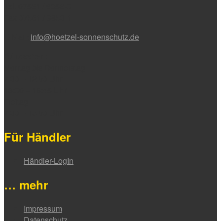
Tel. 07561 / 9853-0
Fax 07561 / 9853-11
E-Mail:
info@hoetzel-sonnenschutz.de
Bürozeiten:
Montag bis Donnerstag
7:30 – 12:00 Uhr
13:00 – 16:45 Uhr
Freitag
7:30 – 15:00 Uhr
Für Händler
Händler-LogIn
… mehr
Impressum
Datenschutz