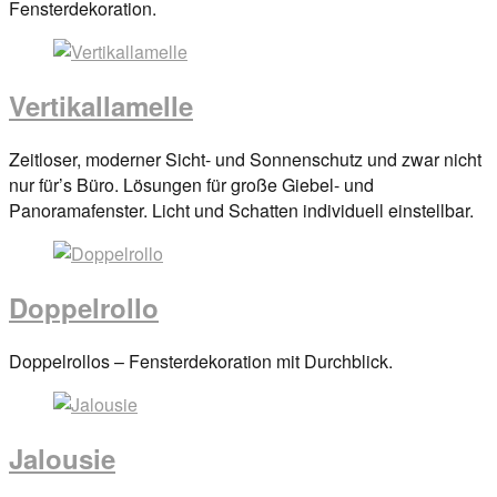
on
Fensterdekoration.
29.
März
2017
By
Vertikallamelle
anova
Posted
Zeitloser, moderner Sicht- und Sonnenschutz und zwar nicht
on
nur für’s Büro. Lösungen für große Giebel- und
29.
Panoramafenster. Licht und Schatten individuell einstellbar.
März
2017
By
anova
Doppelrollo
Posted
Doppelrollos – Fensterdekoration mit Durchblick.
on
29.
März
Jalousie
2017
By
anova