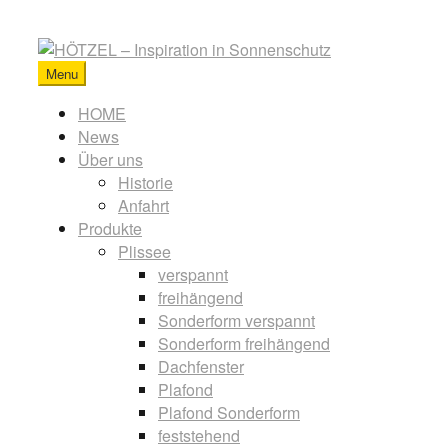
Skip
to
content
Menu
HÖTZEL
-
Primary
HOME
Inspiration
News
menu
in
Über uns
Sonnenschutz
Historie
Anfahrt
Produkte
Plissee
verspannt
freihängend
Sonderform verspannt
Sonderform freihängend
Dachfenster
Plafond
Plafond Sonderform
feststehend