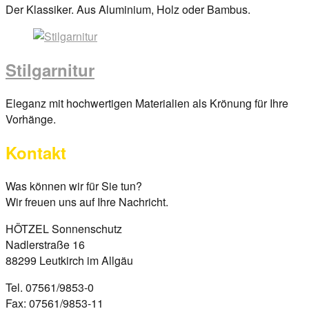
Posted
Der Klassiker. Aus Aluminium, Holz oder Bambus.
on
29.
März
Stilgarnitur
2017
By
anova
Posted
Eleganz mit hochwertigen Materialien als Krönung für Ihre
on
Vorhänge.
29.
Kontakt
März
2017
By
anova
Was können wir für Sie tun?
Wir freuen uns auf Ihre Nachricht.
HÖTZEL Sonnenschutz
Nadlerstraße 16
88299 Leutkirch im Allgäu
Tel. 07561/9853-0
Fax: 07561/9853-11