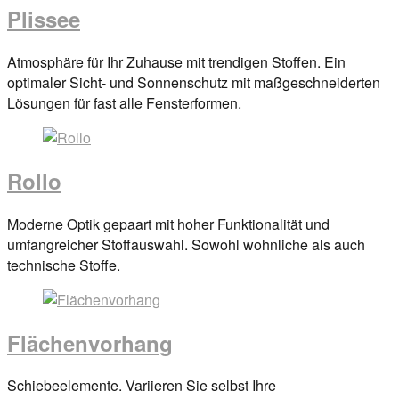
Plissee
Posted
Atmosphäre für Ihr Zuhause mit trendigen Stoffen. Ein
on
optimaler Sicht- und Sonnenschutz mit maßgeschneiderten
29.
Lösungen für fast alle Fensterformen.
März
2017
By
anova
Rollo
Posted
Moderne Optik gepaart mit hoher Funktionalität und
on
umfangreicher Stoffauswahl. Sowohl wohnliche als auch
29.
technische Stoffe.
März
2017
By
anova
Flächenvorhang
Posted
Schiebeelemente. Variieren Sie selbst Ihre