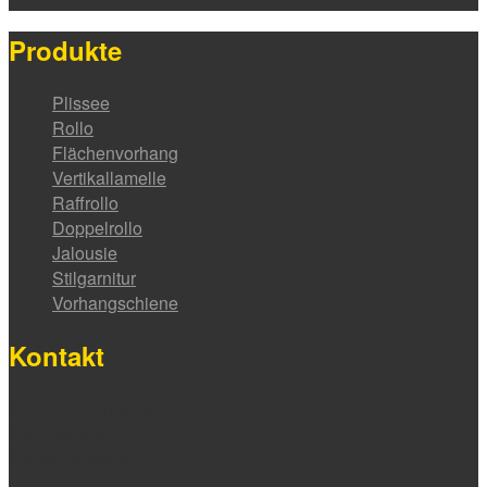
Produkte
Plissee
Rollo
Flächenvorhang
Vertikallamelle
Raffrollo
Doppelrollo
Jalousie
Stilgarnitur
Vorhangschiene
Kontakt
HÖTZEL Sonnenschutz
Nadlerstraße 16
88299 Leutkirch