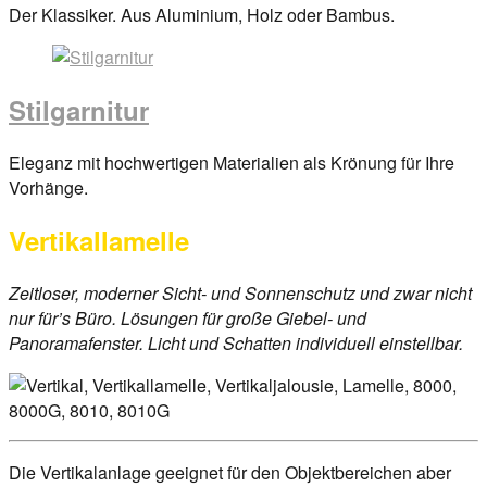
Posted
Der Klassiker. Aus Aluminium, Holz oder Bambus.
on
29.
März
Stilgarnitur
2017
By
anova
Posted
Eleganz mit hochwertigen Materialien als Krönung für Ihre
on
Vorhänge.
29.
Vertikallamelle
März
2017
By
anova
Zeitloser, moderner Sicht- und Sonnenschutz und zwar nicht
nur für’s Büro. Lösungen für große Giebel- und
Panoramafenster. Licht und Schatten individuell einstellbar.
Die Vertikalanlage geeignet für den Objektbereichen aber