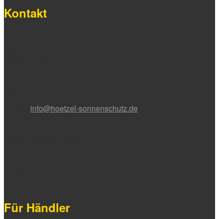
Kontakt
HÖTZEL Sonnenschutz
Nadlerstraße 16
88299 Leutkirch
Tel. 07561 / 9853-0
Fax 07561 / 9853-11
E-Mail:
info@hoetzel-sonnenschutz.de
Bürozeiten:
Montag bis Donnerstag
7:30 – 12:00 Uhr
13:00 – 16:45 Uhr
Freitag
7:30 – 15:00 Uhr
Für Händler