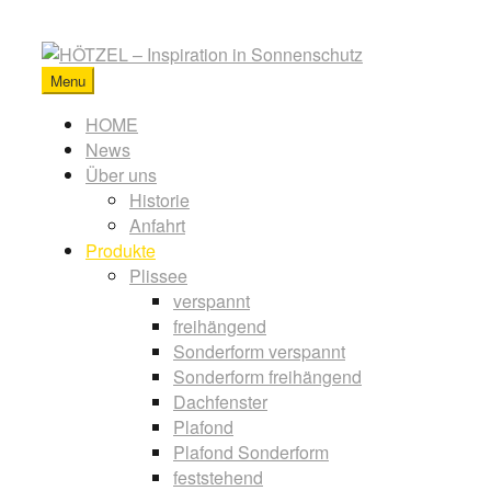
Skip
to
content
Menu
HÖTZEL
-
Primary
HOME
Inspiration
News
menu
in
Über uns
Sonnenschutz
Historie
Anfahrt
Produkte
Plissee
verspannt
freihängend
Sonderform verspannt
Sonderform freihängend
Dachfenster
Plafond
Plafond Sonderform
feststehend