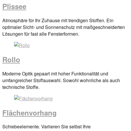
Plissee
Posted
Atmosphäre für Ihr Zuhause mit trendigen Stoffen. Ein
on
optimaler Sicht- und Sonnenschutz mit maßgeschneiderten
29.
Lösungen für fast alle Fensterformen.
März
2017
By
anova
Rollo
Posted
Moderne Optik gepaart mit hoher Funktionalität und
on
umfangreicher Stoffauswahl. Sowohl wohnliche als auch
29.
technische Stoffe.
März
2017
By
anova
Flächenvorhang
Posted
Schiebeelemente. Variieren Sie selbst Ihre