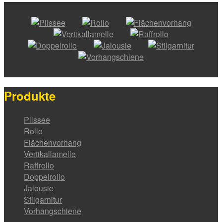
Produkte
Plissee
Rollo
Flächenvorhang
Vertikallamelle
Raffrollo
Doppelrollo
Jalousie
Stilgarnitur
Vorhangschiene