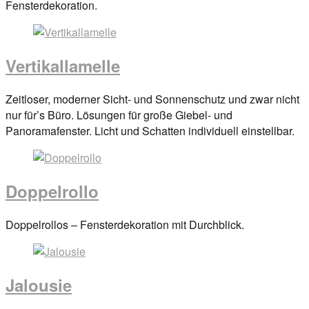
on
Fensterdekoration.
29.
März
2017
By
Vertikallamelle
anova
Posted
Zeitloser, moderner Sicht- und Sonnenschutz und zwar nicht
on
nur für’s Büro. Lösungen für große Giebel- und
29.
Panoramafenster. Licht und Schatten individuell einstellbar.
März
2017
By
anova
Doppelrollo
Posted
Doppelrollos – Fensterdekoration mit Durchblick.
on
29.
März
Jalousie
2017
By
anova