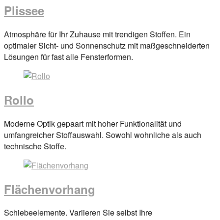
Plissee
Posted
Atmosphäre für Ihr Zuhause mit trendigen Stoffen. Ein
on
optimaler Sicht- und Sonnenschutz mit maßgeschneiderten
29.
Lösungen für fast alle Fensterformen.
März
2017
By
anova
Rollo
Posted
Moderne Optik gepaart mit hoher Funktionalität und
on
umfangreicher Stoffauswahl. Sowohl wohnliche als auch
29.
technische Stoffe.
März
2017
By
anova
Flächenvorhang
Posted
Schiebeelemente. Variieren Sie selbst Ihre