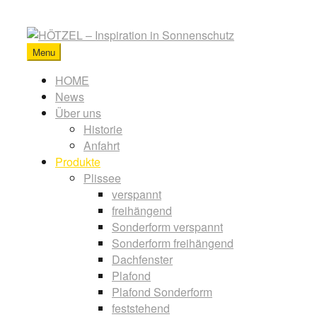
Skip
to
content
Menu
HÖTZEL
-
Primary
HOME
Inspiration
News
menu
in
Über uns
Sonnenschutz
Historie
Anfahrt
Produkte
Plissee
verspannt
freihängend
Sonderform verspannt
Sonderform freihängend
Dachfenster
Plafond
Plafond Sonderform
feststehend