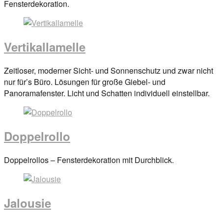
on
Fensterdekoration.
29.
März
2017
By
Vertikallamelle
anova
Posted
Zeitloser, moderner Sicht- und Sonnenschutz und zwar nicht
on
nur für’s Büro. Lösungen für große Giebel- und
29.
Panoramafenster. Licht und Schatten individuell einstellbar.
März
2017
By
anova
Doppelrollo
Posted
Doppelrollos – Fensterdekoration mit Durchblick.
on
29.
März
Jalousie
2017
By
anova