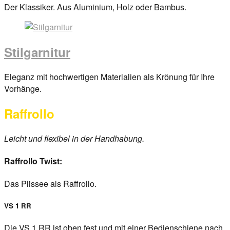
Posted
Der Klassiker. Aus Aluminium, Holz oder Bambus.
on
29.
März
Stilgarnitur
2017
By
anova
Posted
Eleganz mit hochwertigen Materialien als Krönung für Ihre
on
Vorhänge.
29.
Raffrollo
März
2017
By
anova
Leicht und flexibel in der Handhabung.
Raffrollo Twist:
Das Plissee als Raffrollo.
VS 1 RR
Die VS 1 RR ist oben fest und mit einer Bedienschiene nach