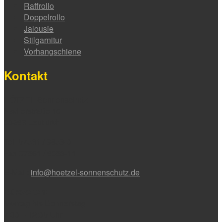
Raffrollo
Doppelrollo
Jalousie
Stilgarnitur
Vorhangschiene
Kontakt
HÖTZEL Sonnenschutz
Nadlerstraße 16
88299 Leutkirch
Tel. 07561 / 9853-0
Fax 07561 / 9853-11
E-Mail:
info@hoetzel-sonnenschutz.de
Bürozeiten:
Montag bis Donnerstag
7:30 – 12:00 Uhr