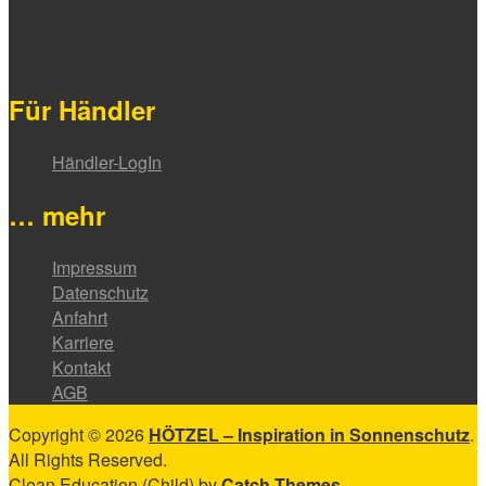
13:00 – 16:45 Uhr
Freitag
7:30 – 15:00 Uhr
Für Händler
Händler-LogIn
… mehr
Impressum
Datenschutz
Anfahrt
Karriere
Kontakt
AGB
Copyright © 2026
HÖTZEL – Inspiration in Sonnenschutz
.
All Rights Reserved.
Clean Education (Child) by
Catch Themes