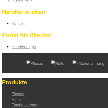
Händler suchen
Kontakt
Portal für Händler
Händler-LogIn
Produkte
Plissee
Rollo
Flächenvorhang