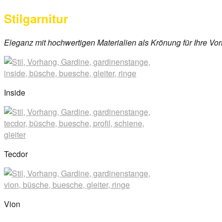
on
Stilgarnitur
29.
März
2017
By
Eleganz mit hochwertigen Materialien als Krönung für Ihre Vo
anova
Inside
Tecdor
Vion