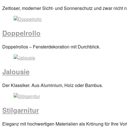
anova
Posted
Zeitloser, moderner Sicht- und Sonnenschutz und zwar nicht nu
on
29.
März
Doppelrollo
2017
By
anova
Posted
Doppelrollos – Fensterdekoration mit Durchblick.
on
29.
März
Jalousie
2017
By
anova
Posted
Der Klassiker. Aus Aluminium, Holz oder Bambus.
on
29.
März
Stilgarnitur
2017
By
anova
Posted
Eleganz mit hochwertigen Materialien als Krönung für Ihre Vo