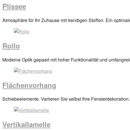
Plissee
Posted
Atmosphäre für Ihr Zuhause mit trendigen Stoffen. Ein optima
on
29.
März
Rollo
2017
By
anova
Posted
Moderne Optik gepaart mit hoher Funktionalität und umfangrei
on
29.
März
Flächenvorhang
2017
By
anova
Posted
Schiebeelemente. Variieren Sie selbst Ihre Fensterdekoration.
on
29.
März
Vertikallamelle
2017
By