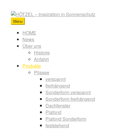
Skip
to
content
Menu
HÖTZEL
-
Primary
HOME
Inspiration
News
menu
in
Über uns
Sonnenschutz
Historie
Anfahrt
Produkte
Plissee
verspannt
freihängend
Sonderform verspannt
Sonderform freihängend
Dachfenster
Plafond
Plafond Sonderform
feststehend