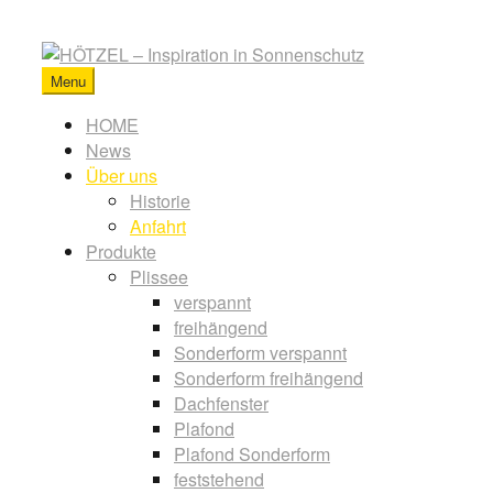
Skip
to
content
Menu
HÖTZEL
-
Primary
HOME
Inspiration
News
menu
in
Über uns
Sonnenschutz
Historie
Anfahrt
Produkte
Plissee
verspannt
freihängend
Sonderform verspannt
Sonderform freihängend
Dachfenster
Plafond
Plafond Sonderform
feststehend