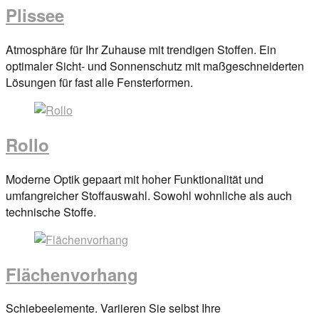
Plissee
Posted
Atmosphäre für Ihr Zuhause mit trendigen Stoffen. Ein
on
optimaler Sicht- und Sonnenschutz mit maßgeschneiderten
29.
Lösungen für fast alle Fensterformen.
März
2017
By
anova
Rollo
Posted
Moderne Optik gepaart mit hoher Funktionalität und
on
umfangreicher Stoffauswahl. Sowohl wohnliche als auch
29.
technische Stoffe.
März
2017
By
anova
Flächenvorhang
Posted
Schiebeelemente. Variieren Sie selbst Ihre