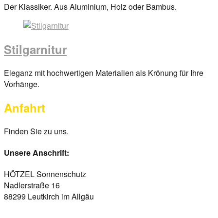
Posted
Der Klassiker. Aus Aluminium, Holz oder Bambus.
on
29.
März
Stilgarnitur
2017
By
anova
Posted
Eleganz mit hochwertigen Materialien als Krönung für Ihre
on
Vorhänge.
29.
Anfahrt
März
2017
By
anova
Finden Sie zu uns.
Unsere Anschrift:
HÖTZEL Sonnenschutz
Nadlerstraße 16
88299 Leutkirch im Allgäu