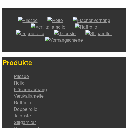
Produkte
Plissee
Rollo
Flächenvorhang
Vertikallamelle
Raffrollo
Doppelrollo
Jalousie
Stilgarnitur