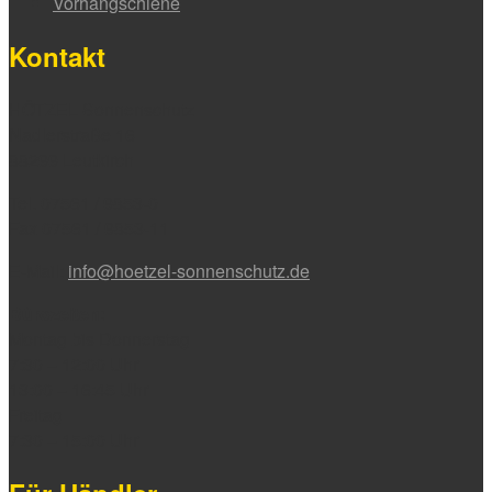
Vorhangschiene
Kontakt
HÖTZEL Sonnenschutz
Nadlerstraße 16
88299 Leutkirch
Tel. 07561 / 9853-0
Fax 07561 / 9853-11
E-Mail:
info@hoetzel-sonnenschutz.de
Bürozeiten:
Montag bis Donnerstag
7:30 – 12:00 Uhr
13:00 – 16:45 Uhr
Freitag
7:30 – 15:00 Uhr