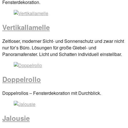
on
Fensterdekoration.
29.
März
2017
By
Vertikallamelle
anova
Posted
Zeitloser, moderner Sicht- und Sonnenschutz und zwar nicht
on
nur für’s Büro. Lösungen für große Giebel- und
29.
Panoramafenster. Licht und Schatten individuell einstellbar.
März
2017
By
anova
Doppelrollo
Posted
Doppelrollos – Fensterdekoration mit Durchblick.
on
29.
März
Jalousie
2017
By
anova