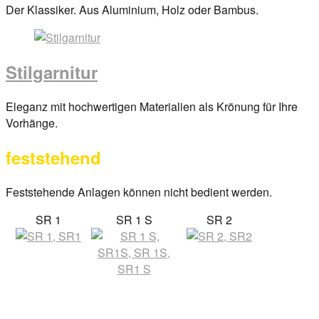
Posted
Der Klassiker. Aus Aluminium, Holz oder Bambus.
on
29.
März
Stilgarnitur
2017
By
anova
Posted
Eleganz mit hochwertigen Materialien als Krönung für Ihre
on
Vorhänge.
29.
feststehend
März
2017
By
anova
Feststehende Anlagen können nicht bedient werden.
SR 1
SR 1 S
SR 2