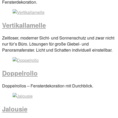
on
Fensterdekoration.
29.
März
2017
By
Vertikallamelle
anova
Posted
Zeitloser, moderner Sicht- und Sonnenschutz und zwar nicht
on
nur für’s Büro. Lösungen für große Giebel- und
29.
Panoramafenster. Licht und Schatten individuell einstellbar.
März
2017
By
anova
Doppelrollo
Posted
Doppelrollos – Fensterdekoration mit Durchblick.
on
29.
März
Jalousie
2017
By
anova