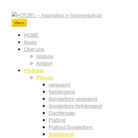
Skip
to
content
Menu
HÖTZEL
-
Primary
HOME
Inspiration
News
menu
in
Über uns
Sonnenschutz
Historie
Anfahrt
Produkte
Plissee
verspannt
freihängend
Sonderform verspannt
Sonderform freihängend
Dachfenster
Plafond
Plafond Sonderform
feststehend