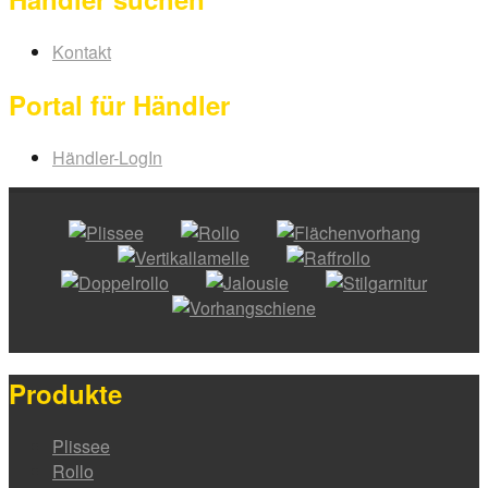
Kontakt
Portal für Händler
Händler-LogIn
Produkte
Plissee
Rollo