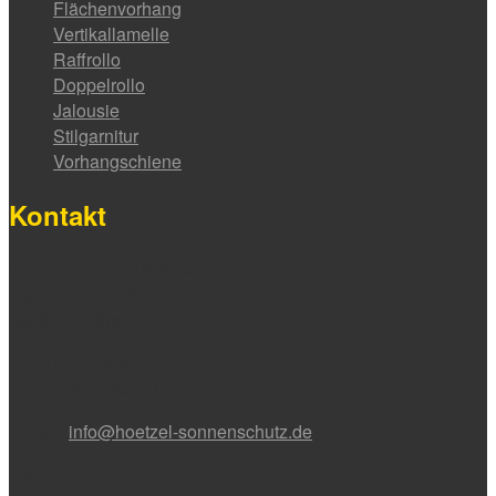
Flächenvorhang
Vertikallamelle
Raffrollo
Doppelrollo
Jalousie
Stilgarnitur
Vorhangschiene
Kontakt
HÖTZEL Sonnenschutz
Nadlerstraße 16
88299 Leutkirch
Tel. 07561 / 9853-0
Fax 07561 / 9853-11
E-Mail:
info@hoetzel-sonnenschutz.de
Bürozeiten: