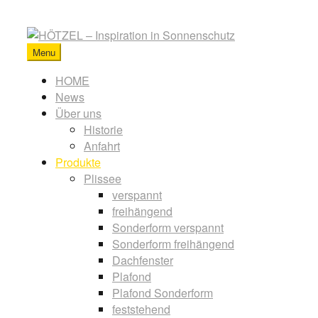
Skip
to
content
Menu
HÖTZEL
-
Primary
HOME
Inspiration
News
menu
in
Über uns
Sonnenschutz
Historie
Anfahrt
Produkte
Plissee
verspannt
freihängend
Sonderform verspannt
Sonderform freihängend
Dachfenster
Plafond
Plafond Sonderform
feststehend