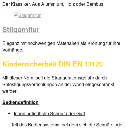
Posted
Der Klassiker. Aus Aluminium, Holz oder Bambus.
on
29.
März
Stilgarnitur
2017
By
anova
Posted
Eleganz mit hochwertigen Materialien als Krönung für Ihre
on
Vorhänge.
29.
Kindersicherheit DIN EN 13120
März
2017
By
anova
Mit dieser Norm soll die Strangulationsgefahr durch
Befestigungsvorrichtungen an der Wand eingeschränkt
werden.
Bediendefinition
Innen befindliche Schnur oder Gurt
Teil des Bediensystems, bei dem sich die Schnüre oder