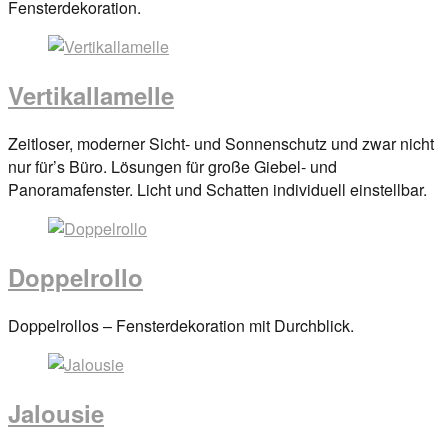
on
Fensterdekoration.
29.
März
2017
By
Vertikallamelle
anova
Posted
Zeitloser, moderner Sicht- und Sonnenschutz und zwar nicht
on
nur für’s Büro. Lösungen für große Giebel- und
29.
Panoramafenster. Licht und Schatten individuell einstellbar.
März
2017
By
anova
Doppelrollo
Posted
Doppelrollos – Fensterdekoration mit Durchblick.
on
29.
März
Jalousie
2017
By
anova