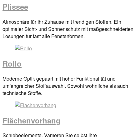
Plissee
Posted
Atmosphäre für Ihr Zuhause mit trendigen Stoffen. Ein
on
optimaler Sicht- und Sonnenschutz mit maßgeschneiderten
29.
Lösungen für fast alle Fensterformen.
März
2017
By
anova
Rollo
Posted
Moderne Optik gepaart mit hoher Funktionalität und
on
umfangreicher Stoffauswahl. Sowohl wohnliche als auch
29.
technische Stoffe.
März
2017
By
anova
Flächenvorhang
Posted
Schiebeelemente. Variieren Sie selbst Ihre