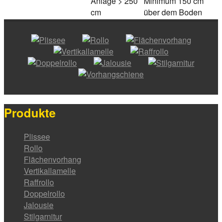
Anlage > 250
Minimum 150 cm
cm
über dem Boden
Produkte
Plissee
Rollo
Flächenvorhang
Vertikallamelle
Raffrollo
Doppelrollo
Jalousie
Stilgarnitur