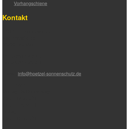
Vorhangschiene
Kontakt
HÖTZEL Sonnenschutz
Nadlerstraße 16
88299 Leutkirch
Tel. 07561 / 9853-0
Fax 07561 / 9853-11
E-Mail:
info@hoetzel-sonnenschutz.de
Bürozeiten:
Montag bis Donnerstag
7:30 – 12:00 Uhr
13:00 – 16:45 Uhr
Freitag
7:30 – 15:00 Uhr