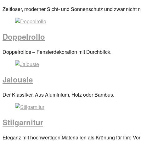
anova
Posted
Zeitloser, moderner Sicht- und Sonnenschutz und zwar nicht nu
on
29.
März
Doppelrollo
2017
By
anova
Posted
Doppelrollos – Fensterdekoration mit Durchblick.
on
29.
März
Jalousie
2017
By
anova
Posted
Der Klassiker. Aus Aluminium, Holz oder Bambus.
on
29.
März
Stilgarnitur
2017
By
anova
Posted
Eleganz mit hochwertigen Materialien als Krönung für Ihre Vo