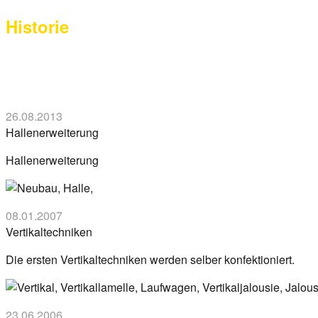
on
Historie
29.
März
2017
By
anova
26.08.2013
Hallenerweiterung
Hallenerweiterung
08.01.2007
Vertikaltechniken
Die ersten Vertikaltechniken werden selber konfektioniert.
23.06.2006