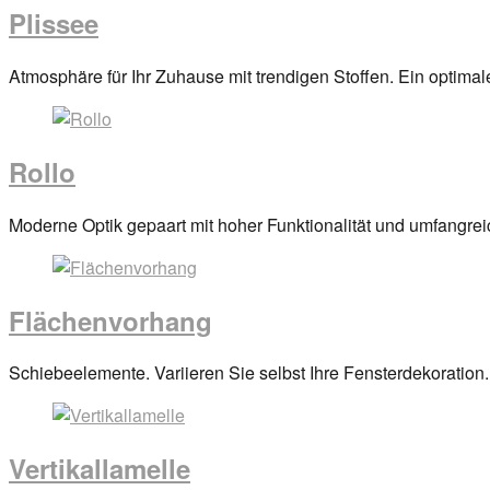
Plissee
Posted
Atmosphäre für Ihr Zuhause mit trendigen Stoffen. Ein optima
on
29.
März
Rollo
2017
By
anova
Posted
Moderne Optik gepaart mit hoher Funktionalität und umfangrei
on
29.
März
Flächenvorhang
2017
By
anova
Posted
Schiebeelemente. Variieren Sie selbst Ihre Fensterdekoration.
on
29.
März
Vertikallamelle
2017
By