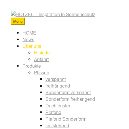
Skip
to
content
Menu
HÖTZEL
-
Primary
HOME
Inspiration
News
menu
in
Über uns
Sonnenschutz
Historie
Anfahrt
Produkte
Plissee
verspannt
freihängend
Sonderform verspannt
Sonderform freihängend
Dachfenster
Plafond
Plafond Sonderform
feststehend