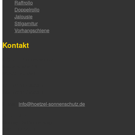
Raffrollo
Doppelrollo
Jalousie
Stilgarnitur
Vorhangschiene
Kontakt
HÖTZEL Sonnenschutz
Nadlerstraße 16
88299 Leutkirch
Tel. 07561 / 9853-0
Fax 07561 / 9853-11
E-Mail:
info@hoetzel-sonnenschutz.de
Bürozeiten:
Montag bis Donnerstag
7:30 – 12:00 Uhr