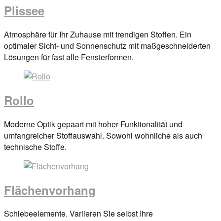
Plissee
Posted
Atmosphäre für Ihr Zuhause mit trendigen Stoffen. Ein
on
optimaler Sicht- und Sonnenschutz mit maßgeschneiderten
29.
Lösungen für fast alle Fensterformen.
März
2017
By
anova
Rollo
Posted
Moderne Optik gepaart mit hoher Funktionalität und
on
umfangreicher Stoffauswahl. Sowohl wohnliche als auch
29.
technische Stoffe.
März
2017
By
anova
Flächenvorhang
Posted
Schiebeelemente. Variieren Sie selbst Ihre