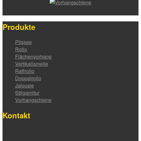
Produkte
Plissee
Rollo
Flächenvorhang
Vertikallamelle
Raffrollo
Doppelrollo
Jalousie
Stilgarnitur
Vorhangschiene
Kontakt
HÖTZEL Sonnenschutz
Nadlerstraße 16