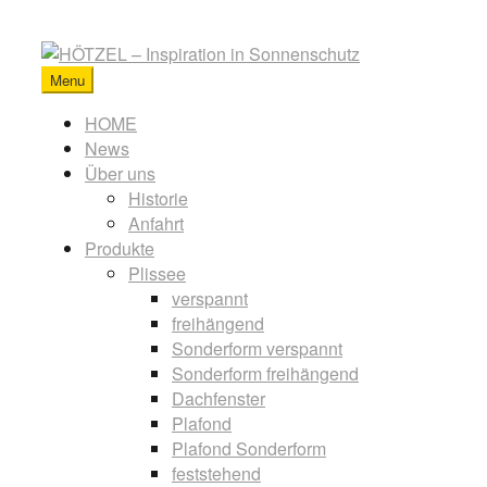
Skip
to
content
Menu
HÖTZEL
-
Primary
HOME
Inspiration
News
menu
in
Über uns
Sonnenschutz
Historie
Anfahrt
Produkte
Plissee
verspannt
freihängend
Sonderform verspannt
Sonderform freihängend
Dachfenster
Plafond
Plafond Sonderform
feststehend