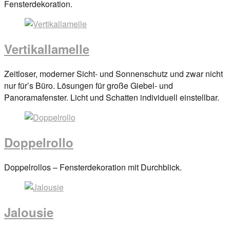
on
Fensterdekoration.
29.
März
2017
By
Vertikallamelle
anova
Posted
Zeitloser, moderner Sicht- und Sonnenschutz und zwar nicht
on
nur für’s Büro. Lösungen für große Giebel- und
29.
Panoramafenster. Licht und Schatten individuell einstellbar.
März
2017
By
anova
Doppelrollo
Posted
Doppelrollos – Fensterdekoration mit Durchblick.
on
29.
März
Jalousie
2017
By
anova