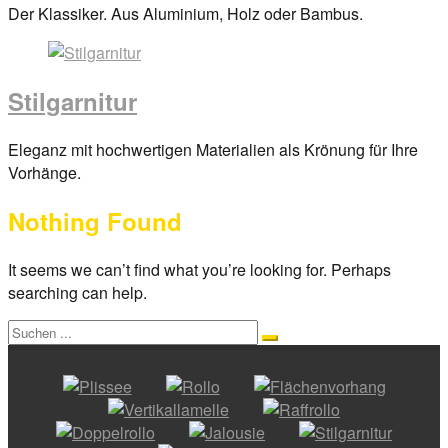
Posted
Der Klassiker. Aus Aluminium, Holz oder Bambus.
on
29.
März
Stilgarnitur
2017
By
anova
Posted
Eleganz mit hochwertigen Materialien als Krönung für Ihre
on
Vorhänge.
29.
Nothing Found
März
2017
By
anova
It seems we can’t find what you’re looking for. Perhaps
searching can help.
Search
Search
for: