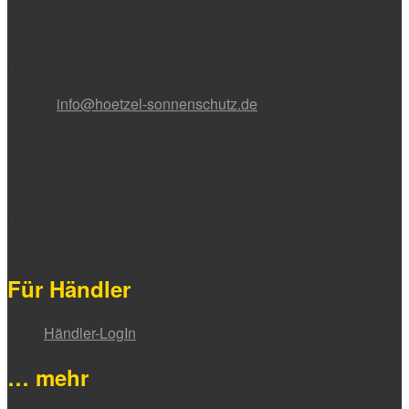
88299 Leutkirch
Tel. 07561 / 9853-0
Fax 07561 / 9853-11
E-Mail:
info@hoetzel-sonnenschutz.de
Bürozeiten:
Montag bis Donnerstag
7:30 – 12:00 Uhr
13:00 – 16:45 Uhr
Freitag
7:30 – 15:00 Uhr
Für Händler
Händler-LogIn
… mehr