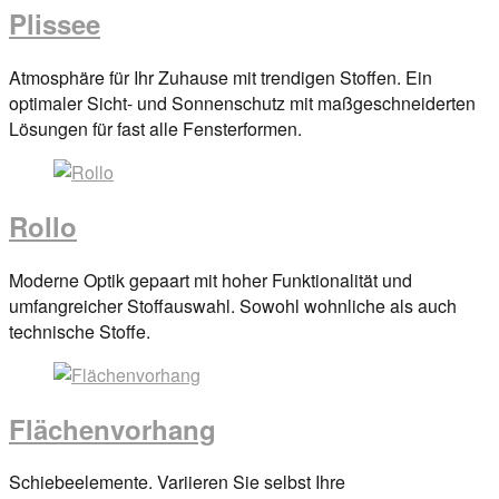
Plissee
Posted
Atmosphäre für Ihr Zuhause mit trendigen Stoffen. Ein
on
optimaler Sicht- und Sonnenschutz mit maßgeschneiderten
29.
Lösungen für fast alle Fensterformen.
März
2017
By
anova
Rollo
Posted
Moderne Optik gepaart mit hoher Funktionalität und
on
umfangreicher Stoffauswahl. Sowohl wohnliche als auch
29.
technische Stoffe.
März
2017
By
anova
Flächenvorhang
Posted
Schiebeelemente. Variieren Sie selbst Ihre