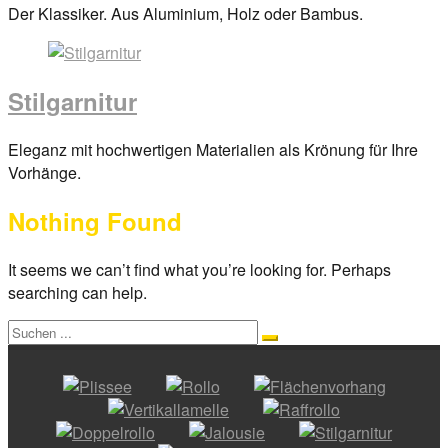
Posted
Der Klassiker. Aus Aluminium, Holz oder Bambus.
on
29.
März
Stilgarnitur
2017
By
anova
Posted
Eleganz mit hochwertigen Materialien als Krönung für Ihre
on
Vorhänge.
29.
Nothing Found
März
2017
By
anova
It seems we can’t find what you’re looking for. Perhaps
searching can help.
Search
Search
for: