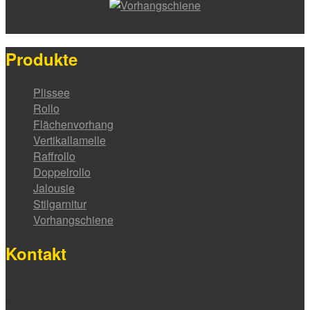
Produkte
Plissee
Rollo
Flächenvorhang
Vertikallamelle
Raffrollo
Doppelrollo
Jalousie
Stilgarnitur
Vorhangschiene
Kontakt
HÖTZEL Sonnenschutz
Nadlerstraße 16