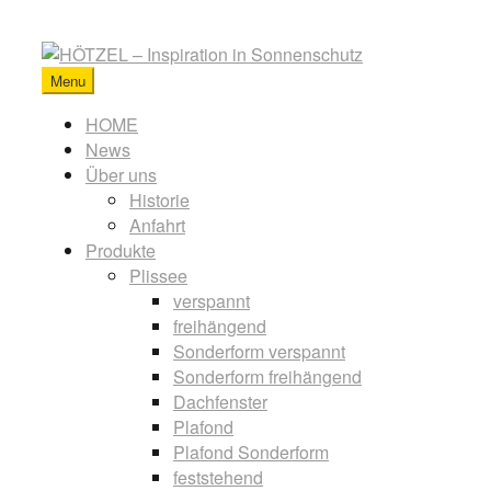
Skip
to
content
Menu
HÖTZEL
-
Primary
HOME
Inspiration
News
menu
in
Über uns
Sonnenschutz
Historie
Anfahrt
Produkte
Plissee
verspannt
freihängend
Sonderform verspannt
Sonderform freihängend
Dachfenster
Plafond
Plafond Sonderform
feststehend