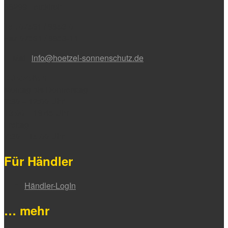
88299 Leutkirch
Tel. 07561 / 9853-0
Fax 07561 / 9853-11
E-Mail:
info@hoetzel-sonnenschutz.de
Bürozeiten:
Montag bis Donnerstag
7:30 – 12:00 Uhr
13:00 – 16:45 Uhr
Freitag
7:30 – 15:00 Uhr
Für Händler
Händler-LogIn
… mehr