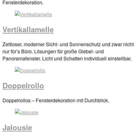
on
Fensterdekoration.
29.
März
2017
By
Vertikallamelle
anova
Posted
Zeitloser, moderner Sicht- und Sonnenschutz und zwar nicht
on
nur für’s Büro. Lösungen für große Giebel- und
29.
Panoramafenster. Licht und Schatten individuell einstellbar.
März
2017
By
anova
Doppelrollo
Posted
Doppelrollos – Fensterdekoration mit Durchblick.
on
29.
März
Jalousie
2017
By
anova