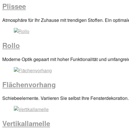
Plissee
Posted
Atmosphäre für Ihr Zuhause mit trendigen Stoffen. Ein optima
on
29.
März
Rollo
2017
By
anova
Posted
Moderne Optik gepaart mit hoher Funktionalität und umfangrei
on
29.
März
Flächenvorhang
2017
By
anova
Posted
Schiebeelemente. Variieren Sie selbst Ihre Fensterdekoration.
on
29.
März
Vertikallamelle
2017
By