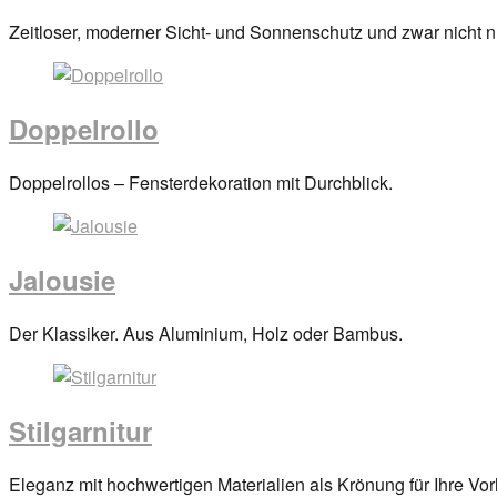
anova
Posted
Zeitloser, moderner Sicht- und Sonnenschutz und zwar nicht nu
on
29.
März
Doppelrollo
2017
By
anova
Posted
Doppelrollos – Fensterdekoration mit Durchblick.
on
29.
März
Jalousie
2017
By
anova
Posted
Der Klassiker. Aus Aluminium, Holz oder Bambus.
on
29.
März
Stilgarnitur
2017
By
anova
Posted
Eleganz mit hochwertigen Materialien als Krönung für Ihre Vo