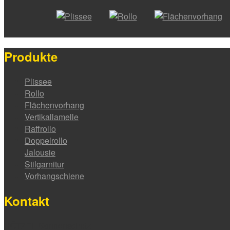
Produkte
Plissee
Rollo
Flächenvorhang
Vertikallamelle
Raffrollo
Doppelrollo
Jalousie
Stilgarnitur
Vorhangschiene
Kontakt
HÖTZEL Sonnenschutz