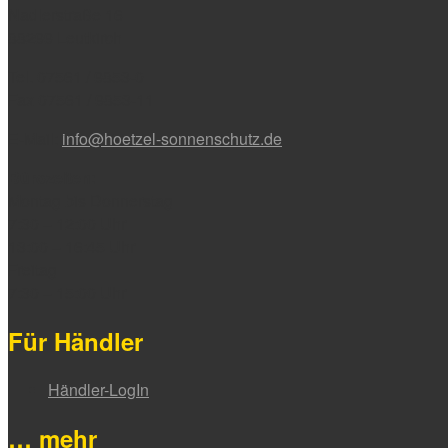
Nadlerstraße 16
88299 Leutkirch
Tel. 07561 / 9853-0
Fax 07561 / 9853-11
E-Mail:
info@hoetzel-sonnenschutz.de
Bürozeiten:
Montag bis Donnerstag
7:30 – 12:00 Uhr
13:00 – 16:45 Uhr
Freitag
7:30 – 15:00 Uhr
Für Händler
Händler-LogIn
… mehr