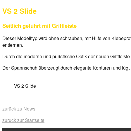
on
VS 2 Slide
29.
März
2017
By
Seitlich geführt mit Griffleiste
anova
Dieser Modelltyp wird ohne schrauben, mit Hilfe von Klebeprofi
entfernen.
Durch die moderne und puristische Optik der neuen Griffleiste w
Der Spannschuh überzeugt durch elegante Konturen und fügt 
VS 2 Slide
zurück zu News
zurück zur Startseite