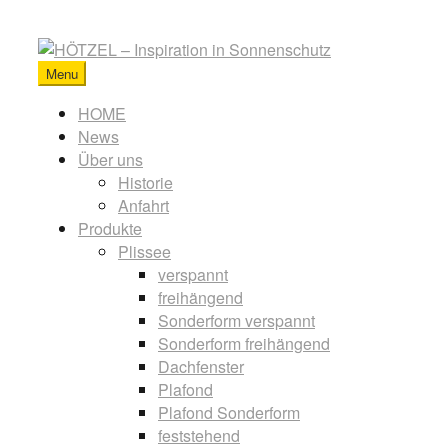
Skip
to
content
Menu
HÖTZEL
-
Primary
HOME
Inspiration
News
menu
in
Über uns
Sonnenschutz
Historie
Anfahrt
Produkte
Plissee
verspannt
freihängend
Sonderform verspannt
Sonderform freihängend
Dachfenster
Plafond
Plafond Sonderform
feststehend