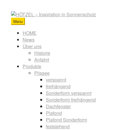
Skip
to
content
Menu
HÖTZEL
-
Primary
HOME
Inspiration
News
menu
in
Über uns
Sonnenschutz
Historie
Anfahrt
Produkte
Plissee
verspannt
freihängend
Sonderform verspannt
Sonderform freihängend
Dachfenster
Plafond
Plafond Sonderform
feststehend