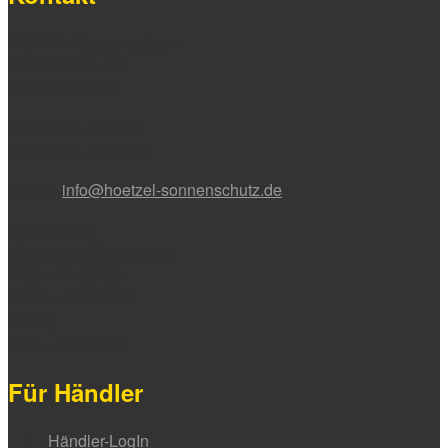
HÖTZEL Sonnenschutz
Nadlerstraße 16
88299 Leutkirch
Tel. 07561 / 9853-0
Fax 07561 / 9853-11
E-Mail:
info@hoetzel-sonnenschutz.de
Bürozeiten:
Montag bis Donnerstag
7:30 – 12:00 Uhr
13:00 – 16:45 Uhr
Freitag
7:30 – 15:00 Uhr
Für Händler
Händler-LogIn