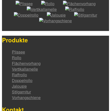
Produkte
Plissee
Rollo
Flächenvorhang
Vertikallamelle
Raffrollo
Doppelrollo
Jalousie
Stilgarnitur
Vorhangschiene
Kontakt