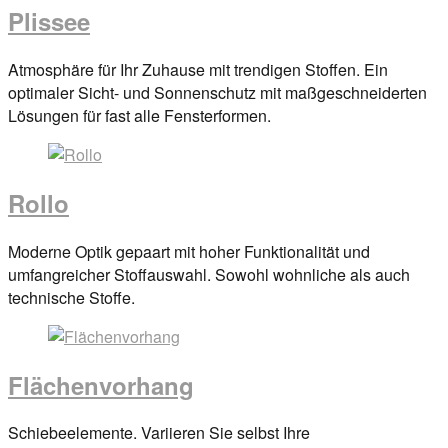
Plissee
Posted
Atmosphäre für Ihr Zuhause mit trendigen Stoffen. Ein
on
optimaler Sicht- und Sonnenschutz mit maßgeschneiderten
29.
Lösungen für fast alle Fensterformen.
März
2017
By
anova
Rollo
Posted
Moderne Optik gepaart mit hoher Funktionalität und
on
umfangreicher Stoffauswahl. Sowohl wohnliche als auch
29.
technische Stoffe.
März
2017
By
anova
Flächenvorhang
Posted
Schiebeelemente. Variieren Sie selbst Ihre