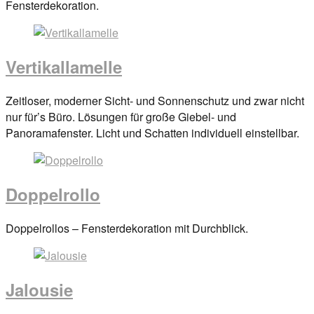
on
Fensterdekoration.
29.
März
2017
By
Vertikallamelle
anova
Posted
Zeitloser, moderner Sicht- und Sonnenschutz und zwar nicht
on
nur für’s Büro. Lösungen für große Giebel- und
29.
Panoramafenster. Licht und Schatten individuell einstellbar.
März
2017
By
anova
Doppelrollo
Posted
Doppelrollos – Fensterdekoration mit Durchblick.
on
29.
März
Jalousie
2017
By
anova