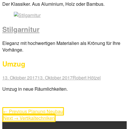
Posted
Der Klassiker. Aus Aluminium, Holz oder Bambus.
on
29.
März
Stilgarnitur
2017
By
anova
Posted
Eleganz mit hochwertigen Materialien als Krönung für Ihre
on
Vorhänge.
29.
Umzug
März
2017
By
anova
Posted
Author
13. Oktober 2017
13. Oktober 2017
Robert Hötzel
on
Umzug in neue Räumlichkeiten.
Beitragsnavigation
Previous
← Previous
Planung Neubau
Next
post:
Next →
Vertikaltechniken
post: